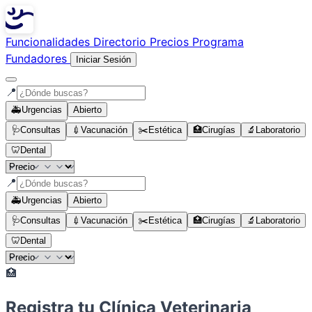
Funcionalidades
Directorio
Precios
Programa
Fundadores
Iniciar Sesión
📍
🚑
Urgencias
Abierto
🩺
Consultas
💉
Vacunación
✂️
Estética
🏥
Cirugías
🔬
Laboratorio
🦷
Dental
📍
🚑
Urgencias
Abierto
🩺
Consultas
💉
Vacunación
✂️
Estética
🏥
Cirugías
🔬
Laboratorio
🦷
Dental
🏥
Registra tu Clínica Veterinaria