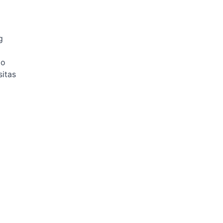
g
do
sitas