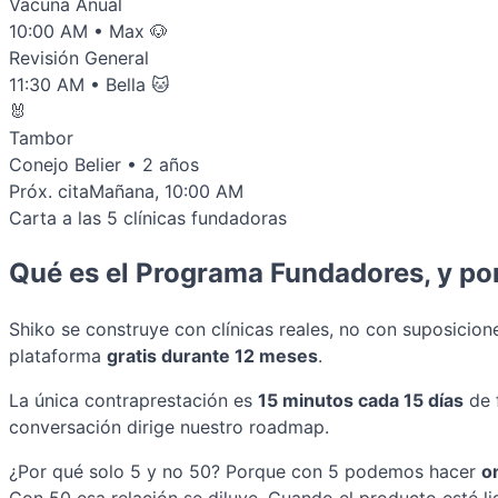
Vacuna Anual
10:00 AM • Max 🐶
Revisión General
11:30 AM • Bella 🐱
🐰
Tambor
Conejo Belier • 2 años
Próx. cita
Mañana, 10:00 AM
Carta a las 5 clínicas fundadoras
Qué es el Programa Fundadores, y por
Shiko se construye con clínicas reales, no con suposicio
plataforma
gratis durante 12 meses
.
La única contraprestación es
15 minutos cada 15 días
de 
conversación dirige nuestro roadmap.
¿Por qué solo 5 y no 50? Porque con 5 podemos hacer
o
Con 50 esa relación se diluye. Cuando el producto esté li