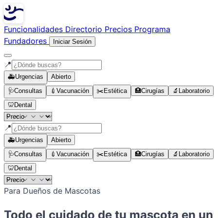
Funcionalidades
Directorio
Precios
Programa
Fundadores
Iniciar Sesión
📍
🚑
Urgencias
Abierto
🩺
Consultas
💉
Vacunación
✂️
Estética
🏥
Cirugías
🔬
Laboratorio
🦷
Dental
📍
🚑
Urgencias
Abierto
🩺
Consultas
💉
Vacunación
✂️
Estética
🏥
Cirugías
🔬
Laboratorio
🦷
Dental
Para Dueños de Mascotas
Todo el cuidado de tu mascota en un