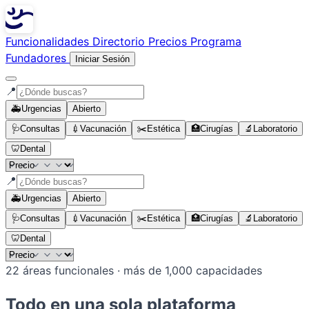
Funcionalidades
Directorio
Precios
Programa
Fundadores
Iniciar Sesión
📍
🚑
Urgencias
Abierto
🩺
Consultas
💉
Vacunación
✂️
Estética
🏥
Cirugías
🔬
Laboratorio
🦷
Dental
📍
🚑
Urgencias
Abierto
🩺
Consultas
💉
Vacunación
✂️
Estética
🏥
Cirugías
🔬
Laboratorio
🦷
Dental
22 áreas funcionales · más de 1,000 capacidades
Todo en una sola plataforma