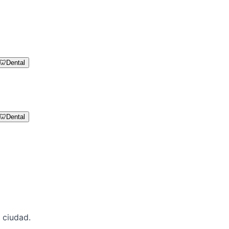
🦷
Dental
🦷
Dental
 ciudad.