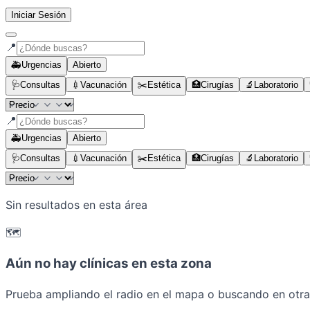
Iniciar Sesión
📍
🚑
Urgencias
Abierto
🩺
Consultas
💉
Vacunación
✂️
Estética
🏥
Cirugías
🔬
Laboratorio
📍
🚑
Urgencias
Abierto
🩺
Consultas
💉
Vacunación
✂️
Estética
🏥
Cirugías
🔬
Laboratorio
Sin resultados en esta área
🗺️
Aún no hay clínicas en esta zona
Prueba ampliando el radio en el mapa o buscando en otra