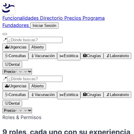
Funcionalidades
Directorio
Precios
Programa
Fundadores
Iniciar Sesión
📍
🚑
Urgencias
Abierto
🩺
Consultas
💉
Vacunación
✂️
Estética
🏥
Cirugías
🔬
Laboratorio
🦷
Dental
📍
🚑
Urgencias
Abierto
🩺
Consultas
💉
Vacunación
✂️
Estética
🏥
Cirugías
🔬
Laboratorio
🦷
Dental
Roles & Permisos
9 roles, cada uno con su experiencia